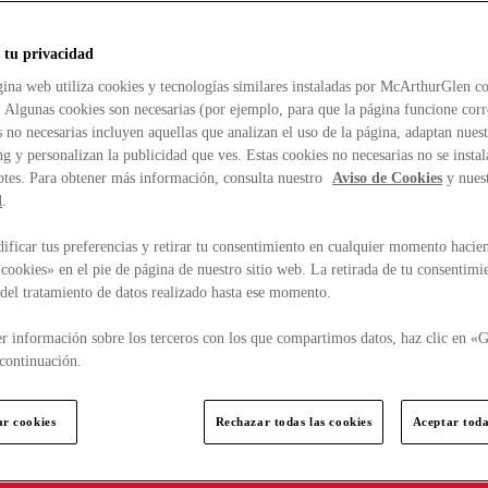
 tu privacidad
ina web utiliza cookies y tecnologías similares instaladas por McArthurGlen co
. Algunas cookies son necesarias (por ejemplo, para que la página funcione cor
 no necesarias incluyen aquellas que analizan el uso de la página, adaptan nue
g y personalizan la publicidad que ves. Estas cookies no necesarias no se insta
ptes. Para obtener más información, consulta nuestro
Aviso de Cookies
y nues
d
.
ficar tus preferencias y retirar tu consentimiento en cualquier momento hacien
cookies» en el pie de página de nuestro sitio web. La retirada de tu consentimi
d del tratamiento de datos realizado hasta ese momento.
r información sobre los terceros con los que compartimos datos, haz clic en «G
continuación.
ar cookies
Rechazar todas las cookies
Aceptar toda