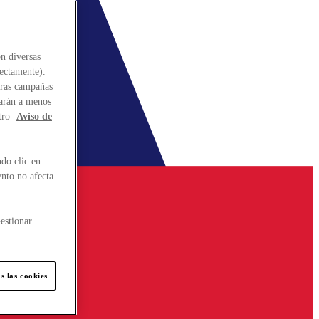
n diversas
rectamente).
stras campañas
larán a menos
tro
Aviso de
do clic en
ento no afecta
estionar
s las cookies