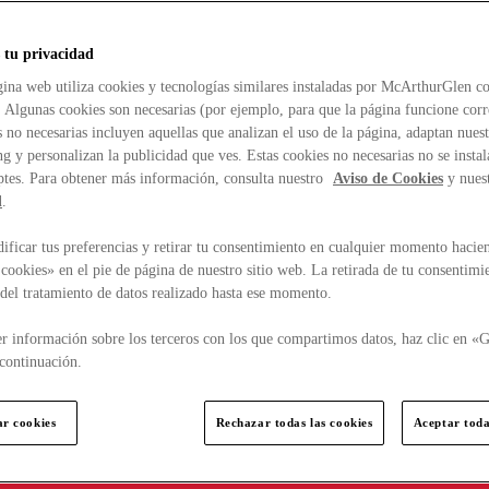
 tu privacidad
ina web utiliza cookies y tecnologías similares instaladas por McArthurGlen co
. Algunas cookies son necesarias (por ejemplo, para que la página funcione cor
 no necesarias incluyen aquellas que analizan el uso de la página, adaptan nue
g y personalizan la publicidad que ves. Estas cookies no necesarias no se insta
ptes. Para obtener más información, consulta nuestro
Aviso de Cookies
y nues
d
.
ficar tus preferencias y retirar tu consentimiento en cualquier momento hacien
cookies» en el pie de página de nuestro sitio web. La retirada de tu consentimi
d del tratamiento de datos realizado hasta ese momento.
r información sobre los terceros con los que compartimos datos, haz clic en «G
continuación.
ar cookies
Rechazar todas las cookies
Aceptar toda