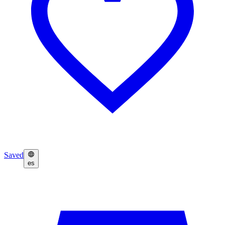
Saved
es