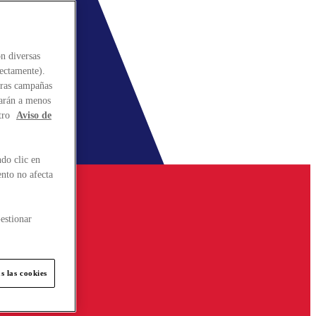
n diversas
rectamente).
stras campañas
larán a menos
tro
Aviso de
do clic en
ento no afecta
estionar
s las cookies