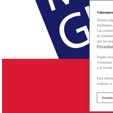
Valoramos
Nuestra pág
finalidades
Las cookies
de marketin
que las ace
Privacida
Puedes modi
«Gestionar 
a la licitu
Para obtene
cookies» a 
Gestion