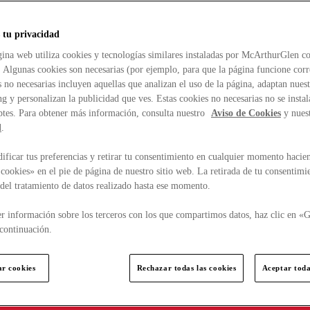
 tu privacidad
ina web utiliza cookies y tecnologías similares instaladas por McArthurGlen co
. Algunas cookies son necesarias (por ejemplo, para que la página funcione cor
 no necesarias incluyen aquellas que analizan el uso de la página, adaptan nue
g y personalizan la publicidad que ves. Estas cookies no necesarias no se insta
ptes. Para obtener más información, consulta nuestro
Aviso de Cookies
y nues
d
.
ficar tus preferencias y retirar tu consentimiento en cualquier momento hacien
cookies» en el pie de página de nuestro sitio web. La retirada de tu consentimi
d del tratamiento de datos realizado hasta ese momento.
r información sobre los terceros con los que compartimos datos, haz clic en «G
continuación.
ar cookies
Rechazar todas las cookies
Aceptar toda