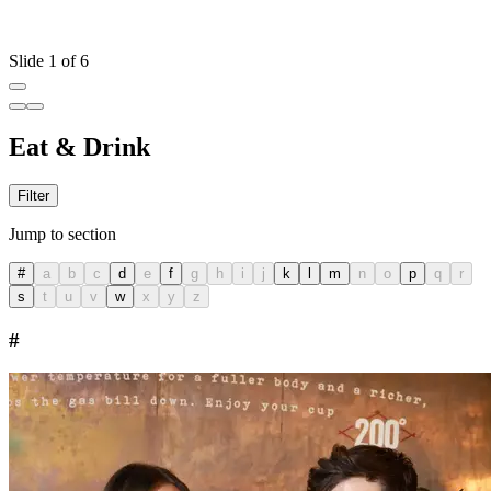
Slide 1 of 6
Eat & Drink
Filter
Jump to section
#
a
b
c
d
e
f
g
h
i
j
k
l
m
n
o
p
q
r
s
t
u
v
w
x
y
z
#