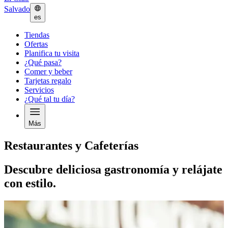
Salvado
es
Tiendas
Ofertas
Planifica tu visita
¿Qué pasa?
Comer y beber
Tarjetas regalo
Servicios
¿Qué tal tu día?
Más
Restaurantes y Cafeterías
Descubre deliciosa gastronomía y relájate
con estilo.