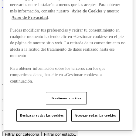
necesarias no se instalarán a menos que las aceptes. Para obtener
Salvado
es
más información, consulta nuestro
Aviso de Cookies
y nuestro
Aviso de Privacidad
.
Tiendas
Ofertas
Puedes modificar tus preferencias y retirar tu consentimiento en
Planifica tu visita
cualquier momento haciendo clic en «Gestionar cookies» en el pie
¿Qué pasa?
Comer y beber
de página de nuestro sitio web. La retirada de tu consentimiento no
Tarjetas regalo
afecta a la licitud del tratamiento de datos realizado hasta ese
Servicios
momento.
¿Qué tal tu día?
Para obtener información sobre los terceros con los que
Más
compartimos datos, haz clic en «Gestionar cookies» a
continuación.
Explore
unmissable
offers
Gestionar cookies
selected for you
Enjoy
even bigger savings
on our outlet
Rechazar todas las cookies
Aceptar todas las cookies
prices with these special offers
Filtrar por categoría
Filtrar por estado
1