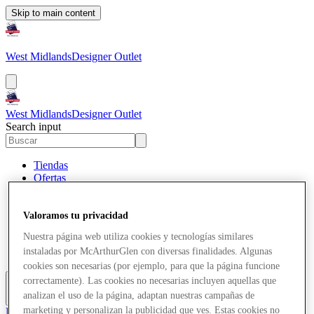
Skip to main content
West Midlands
Designer Outlet
West Midlands
Designer Outlet
Search input
Tiendas
Ofertas
Planifica tu visita
¿Qué pasa?
Comer y beber
Valoramos tu privacidad
Tarjetas regalo
Nuestra página web utiliza cookies y tecnologías similares
Servicios
instaladas por McArthurGlen con diversas finalidades. Algunas
¿Qué tal tu día?
cookies son necesarias (por ejemplo, para que la página funcione
correctamente). Las cookies no necesarias incluyen aquellas que
analizan el uso de la página, adaptan nuestras campañas de
Más
marketing y personalizan la publicidad que ves. Estas cookies no
El Club