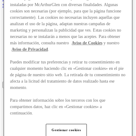
instaladas por McArthurGlen con diversas finalidades. Algunas
Salvado
es
cookies son necesarias (por ejemplo, para que la página funcione
correctamente). Las cookies no necesarias incluyen aquellas que
Tiendas
analizan el uso de la página, adaptan nuestras campañas de
Ofertas
marketing y personalizan la publicidad que ves. Estas cookies no
Planifica tu visita
necesarias no se instalarán a menos que las aceptes. Para obtener
¿Qué pasa?
Comer y beber
más información, consulta nuestro
Aviso de Cookies
y nuestro
Tarjetas regalo
Aviso de Privacidad
.
Servicios
¿Qué tal tu día?
Puedes modificar tus preferencias y retirar tu consentimiento en
cualquier momento haciendo clic en «Gestionar cookies» en el pie
Más
de página de nuestro sitio web. La retirada de tu consentimiento no
afecta a la licitud del tratamiento de datos realizado hasta ese
momento.
Para obtener información sobre los terceros con los que
compartimos datos, haz clic en «Gestionar cookies» a
continuación.
Gestionar cookies