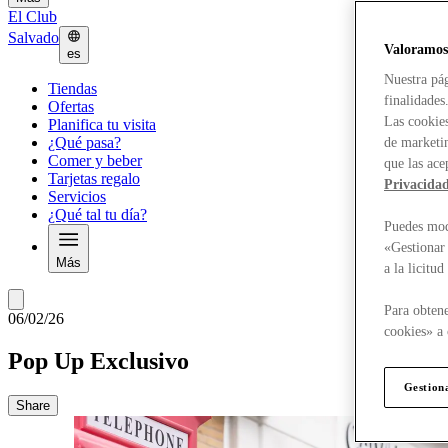
El Club
Salvado
Valoramos
es
Nuestra pág
Tiendas
finalidades
Ofertas
Las cookies
Planifica tu visita
¿Qué pasa?
de marketin
Comer y beber
que las ace
Tarjetas regalo
Privacida
Servicios
¿Qué tal tu día?
Puedes modi
«Gestionar 
Más
a la licitu
Para obtene
06/02/26
cookies» a 
Pop Up Exclusivo
Gestion
Share