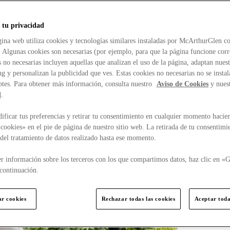
 tu privacidad
ina web utiliza cookies y tecnologías similares instaladas por McArthurGlen co
. Algunas cookies son necesarias (por ejemplo, para que la página funcione cor
 no necesarias incluyen aquellas que analizan el uso de la página, adaptan nue
g y personalizan la publicidad que ves. Estas cookies no necesarias no se insta
ptes. Para obtener más información, consulta nuestro
Aviso de Cookies
y nues
d
.
ficar tus preferencias y retirar tu consentimiento en cualquier momento hacien
cookies» en el pie de página de nuestro sitio web. La retirada de tu consentimi
d del tratamiento de datos realizado hasta ese momento.
r información sobre los terceros con los que compartimos datos, haz clic en «G
continuación.
ar cookies
Rechazar todas las cookies
Aceptar toda