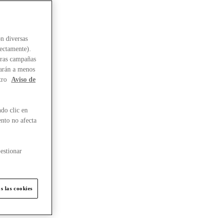
n diversas
rectamente).
stras campañas
larán a menos
tro
Aviso de
do clic en
ento no afecta
estionar
s las cookies