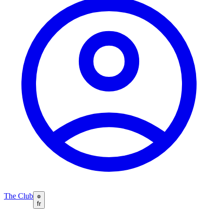
The Club
fr