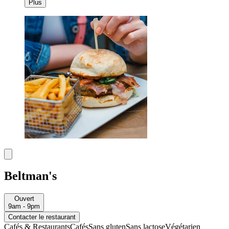
Plus
Beltman's
Ouvert
9am - 9pm
Contacter le restaurant
Cafés & Restaurants
Cafés
Sans gluten
Sans lactose
Végétarien