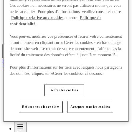
Quoi de neuf
Ces cookies non nécessaires ne seront pas utilisés à moins que vous
Aire de jeux pour enfants
ne les acceptiez. Pour plus d’informations, veuillez consulter notre
Mangez et buvez
Politique relative aux cookies
et notre
Politique de
Visite
confidentialité
.
Cartes cadeaux
Services
Carrières
Vous pouvez modifier vos préférences et retirer votre consentement
à tout moment en cliquant sur « Gérer les cookies » en bas de page
de notre site web. Le retrait de votre consentement n’affecte pas la
licéité du traitement des données effectué jusqu’à ce moment-là.
Plus
Rejoignez le club
Sauvé
Pour plus d’informations sur les tiers avec lesquels nous partageons
fr
des données, cliquez sur «Gérer les cookies» ci-dessous.
Magasins
Quoi de neuf
Gérer les cookies
Aire de jeux pour enfants
Mangez et buvez
Visite
Refuser tous les cookies
Accepter tous les cookies
Cartes cadeaux
Services
Carrières