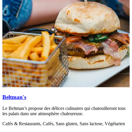
Beltman's
Le Beltman’s propose des délices culinaires qui chatouilleront tous
D
les palais dans une atmosphère chaleureuse.
S
a
Cafés & Restaurants, Cafés, Sans gluten, Sans lactose, Végétarien
C