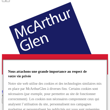
Nous attachons une grande importance au respect de
votre vie privée
Notre site web utilise des cookies et des technologies similaires mis
en place par McArthurGlen à diverses fins. Certains cookies sont
Ochtrup
Village de Marques
nécessaires (par exemple, pour permettre au site de fonctionner
Search input
correctement). Les cookies non nécessaires comprennent ceux qui
analysent l’utilisation du site, personnalisent nos campagnes
Magasins
marketing et personnalisent les publicités qui vous sont présentées.