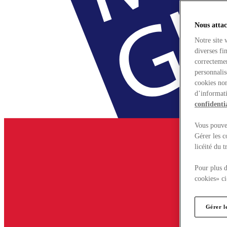
Nous attac
Notre site 
diverses fi
correctemen
personnalis
cookies non
d’informati
confidentia
Vous pouvez
Gérer les c
licéité du 
Pour plus d
cookies» ci
Gérer l