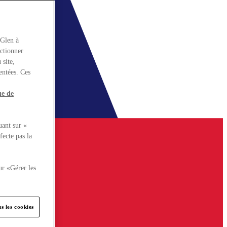
rGlen à
nctionner
 site,
entées. Ces
ue de
uant sur «
fecte pas la
ur «Gérer les
s les cookies