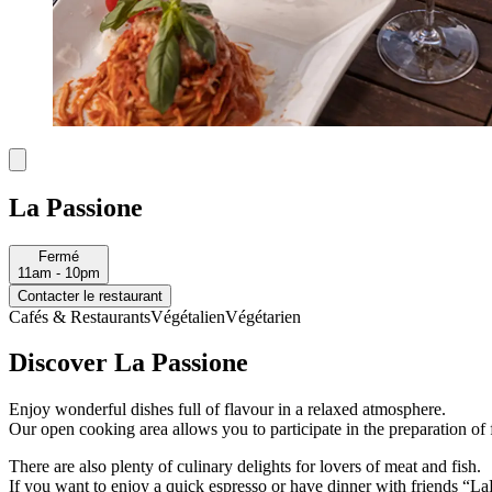
La Passione
Fermé
11am - 10pm
Contacter le restaurant
Cafés & Restaurants
Végétalien
Végétarien
Discover La Passione
Enjoy wonderful dishes full of flavour in a relaxed atmosphere.
Our open cooking area allows you to participate in the preparation of 
There are also plenty of culinary delights for lovers of meat and fish.
If you want to enjoy a quick espresso or have dinner with friends “LaPa