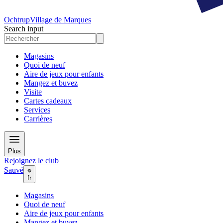
Ochtrup
Village de Marques
Search input
Magasins
Quoi de neuf
Aire de jeux pour enfants
Mangez et buvez
Visite
Cartes cadeaux
Services
Carrières
Plus
Rejoignez le club
Sauvé
fr
Magasins
Quoi de neuf
Aire de jeux pour enfants
Mangez et buvez