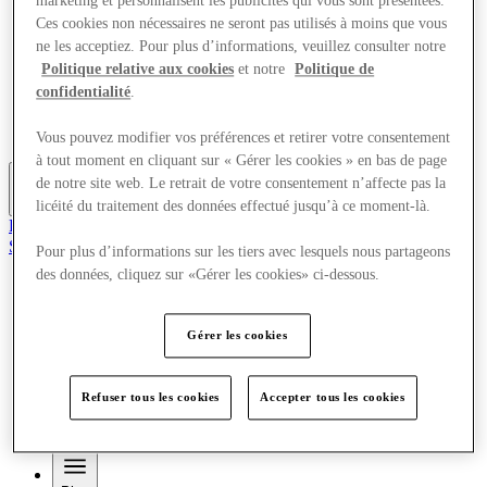
marketing et personnalisent les publicités qui vous sont présentées.
Quoi de neuf
Ces cookies non nécessaires ne seront pas utilisés à moins que vous
Aire de jeux pour enfants
ne les acceptiez. Pour plus d’informations, veuillez consulter notre
Mangez et buvez
Politique relative aux cookies
et notre
Politique de
Visite
confidentialité
.
Cartes cadeaux
Services
Carrières
Vous pouvez modifier vos préférences et retirer votre consentement
à tout moment en cliquant sur « Gérer les cookies » en bas de page
de notre site web. Le retrait de votre consentement n’affecte pas la
Plus
licéité du traitement des données effectué jusqu’à ce moment-là.
Rejoignez le club
Sauvé
Pour plus d’informations sur les tiers avec lesquels nous partageons
fr
des données, cliquez sur «Gérer les cookies» ci-dessous.
Magasins
Quoi de neuf
Gérer les cookies
Aire de jeux pour enfants
Mangez et buvez
Visite
Cartes cadeaux
Refuser tous les cookies
Accepter tous les cookies
Services
Carrières