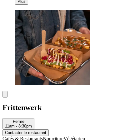
Plus
Frittenwerk
Fermé
11am - 8:30pm
Contacter le restaurant
Cafés & Restaurants
Nourriture
Végétarien