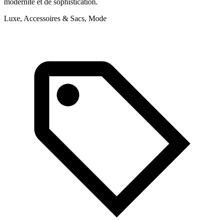
modernité et de sophistication.
q
Luxe, Accessoires & Sacs, Mode
L