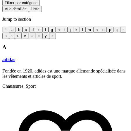
Filtrer par catégorie
Vue détaillée
Liste
Jump to section
#
a
b
c
d
e
f
g
h
i
j
k
l
m
n
o
p
q
r
s
t
u
v
w
x
y
z
A
adidas
Fondée en 1920, adidas est une marque allemande spécialisée dans
les vêtements et articles de sport.
Chaussures, Sport