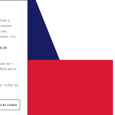
rGlen à
nctionner
 site,
entées. Ces
ue de
uant sur «
fecte pas la
ur «Gérer les
s les cookies