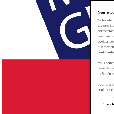
Nous attac
Notre site 
diverses fi
correctemen
personnalis
cookies non
d’informati
confidentia
Vous pouvez
Gérer les c
licéité du 
Pour plus d
cookies» ci
Gérer l