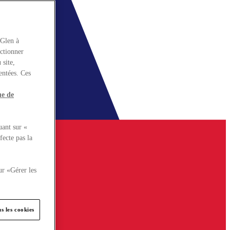
rGlen à
nctionner
 site,
entées. Ces
ue de
uant sur «
fecte pas la
ur «Gérer les
s les cookies