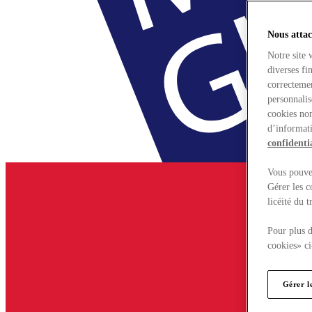
Nous attac
Notre site 
diverses fi
correctemen
personnalis
cookies non
d’informati
confidentia
Vous pouvez
Gérer les c
licéité du 
Pour plus d
cookies» ci
Gérer l