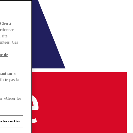
rGlen à
nctionner
 site,
entées. Ces
ue de
uant sur «
fecte pas la
ur «Gérer les
s les cookies