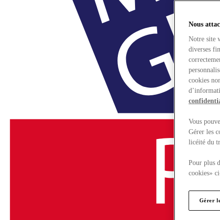
Nous attac
Notre site 
diverses fi
correctemen
personnalis
cookies non
d’informati
confidentia
Vous pouvez
Gérer les c
licéité du 
Pour plus d
cookies» ci
Gérer l