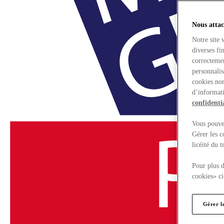
Nous attac
Notre site 
diverses fi
correctemen
personnalis
cookies non
d’informati
confidentia
Vous pouvez
Gérer les c
licéité du 
Pour plus d
cookies» ci
Gérer l