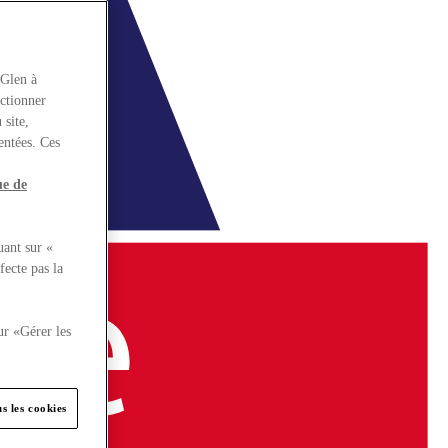
rGlen à
nctionner
 site,
entées. Ces
ue de
uant sur «
fecte pas la
ur «Gérer les
s les cookies