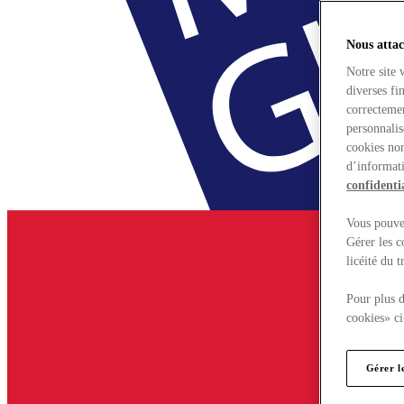
Nous attac
Notre site 
diverses fi
correctemen
personnalis
cookies non
d’informati
confidentia
Vous pouvez
Gérer les c
licéité du 
Pour plus d
cookies» ci
Gérer l