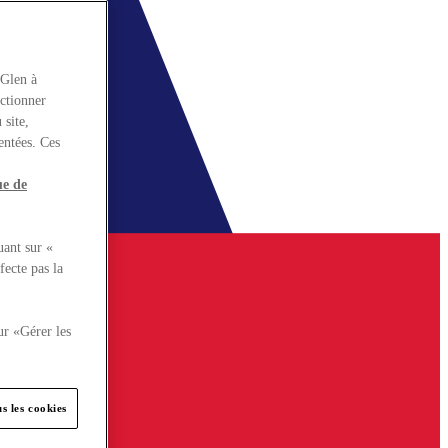
rGlen à
nctionner
 site,
entées. Ces
ue de
uant sur «
fecte pas la
ur «Gérer les
s les cookies