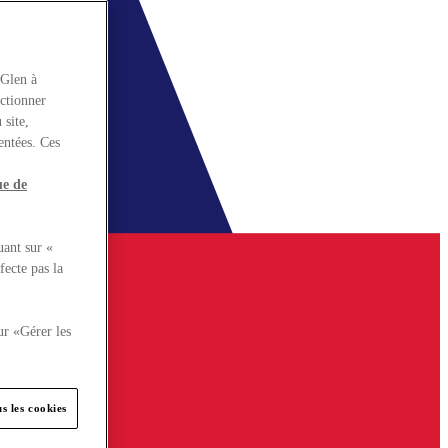
rGlen à
nctionner
 site,
entées. Ces
ue de
uant sur «
fecte pas la
ur «Gérer les
s les cookies