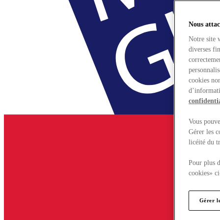
Nous attac
Notre site 
diverses fi
correctemen
personnalis
cookies non
d’informati
confidentia
Vous pouvez
Gérer les c
licéité du 
Pour plus d
cookies» ci
Gérer l