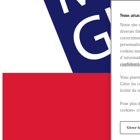
Nous attac
Notre site 
diverses fi
correctemen
personnalis
cookies non
d’informati
confidentia
Vous pouvez
Gérer les c
licéité du 
Pour plus d
cookies» ci
Gérer l