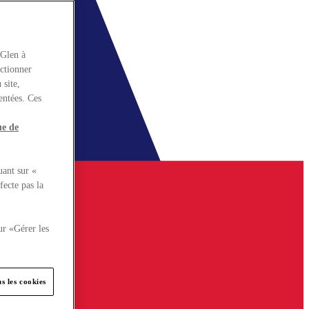
rGlen à
nctionner
 site,
entées. Ces
ue de
uant sur «
fecte pas la
ur «Gérer les
s les cookies