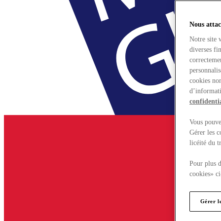
Nous attac
Notre site 
diverses fi
correctemen
personnalis
cookies non
d’informati
confidentia
Vous pouvez
Gérer les c
licéité du 
Pour plus d
cookies» ci
Gérer l