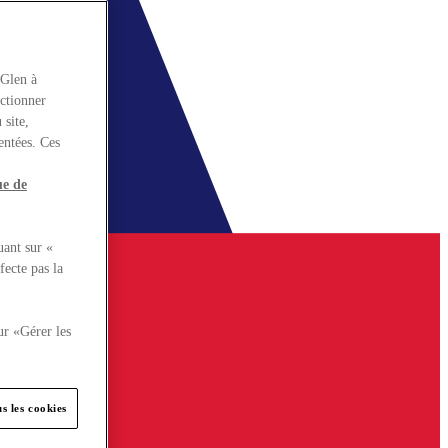
rGlen à
nctionner
 site,
entées. Ces
ue de
uant sur «
fecte pas la
ur «Gérer les
s les cookies