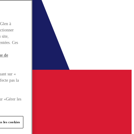
rGlen à
nctionner
 site,
entées. Ces
ue de
uant sur «
fecte pas la
ur «Gérer les
s les cookies