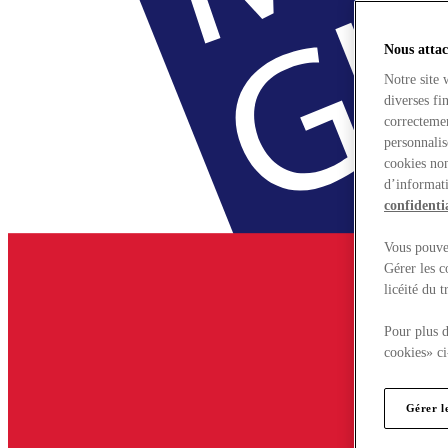
Nous attac
Notre site 
diverses fi
correctemen
personnalis
cookies non
d’informati
confidentia
Vous pouvez
Gérer les c
licéité du 
Pour plus d
cookies» ci
Gérer l