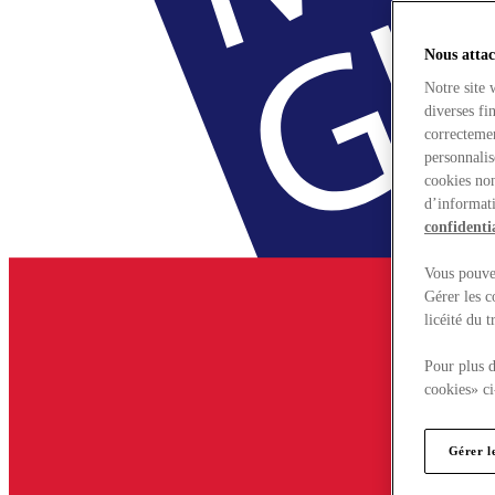
Nous attac
Notre site 
diverses fi
correctemen
personnalis
cookies non
d’informati
confidentia
Vous pouvez
Gérer les c
licéité du 
Pour plus d
cookies» ci
Gérer l