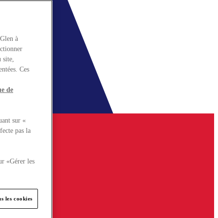
rGlen à
nctionner
 site,
entées. Ces
ue de
uant sur «
fecte pas la
ur «Gérer les
s les cookies