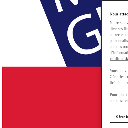
Nous attac
Notre site 
diverses fi
correctemen
personnalis
cookies non
d’informati
confidentia
Vous pouvez
Gérer les c
licéité du 
Pour plus d
cookies» ci
Gérer l