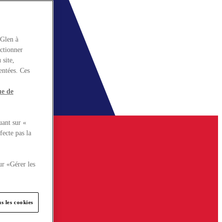
rGlen à
nctionner
 site,
entées. Ces
ue de
uant sur «
fecte pas la
ur «Gérer les
s les cookies