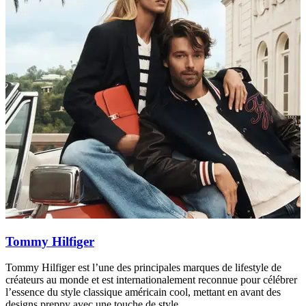
Tommy Hilfiger
Tommy Hilfiger est l’une des principales marques de lifestyle de
D
créateurs au monde et est internationalement reconnue pour célébrer
p
l’essence du style classique américain cool, mettant en avant des
A
designs preppy avec une touche de style.