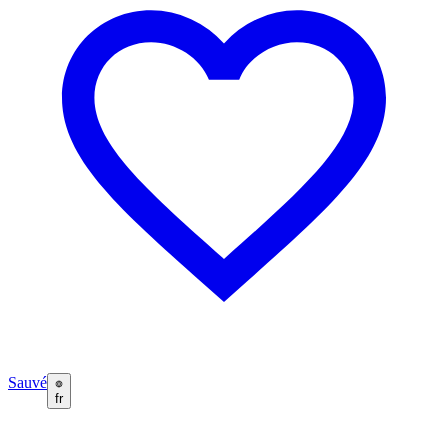
Sauvé
fr