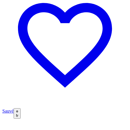
Sauvé
fr