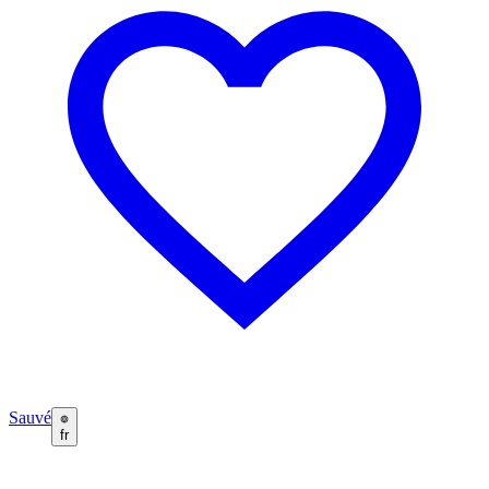
Sauvé
fr