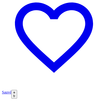
Sauvé
fr