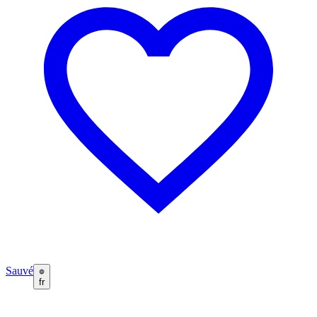
Sauvé
fr