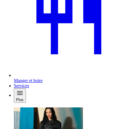
Manger et boire
Services
Plus