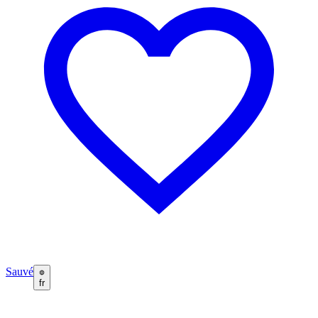
Sauvé
fr