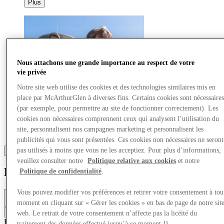
Plus
Nous attachons une grande importance au respect de votre
vie privée
Notre site web utilise des cookies et des technologies similaires mis en
place par McArthurGlen à diverses fins. Certains cookies sont nécessaire
(par exemple, pour permettre au site de fonctionner correctement). Les
cookies non nécessaires comprennent ceux qui analysent l’utilisation du
site, personnalisent nos campagnes marketing et personnalisent les
publicités qui vous sont présentées. Ces cookies non nécessaires ne seront
pas utilisés à moins que vous ne les acceptiez. Pour plus d’informations,
veuillez consulter notre
Politique relative aux cookies
et notre
Eden
Politique de confidentialité
.
Vous pouvez modifier vos préférences et retirer votre consentement à tou
Ouvert
10am - 6pm
moment en cliquant sur « Gérer les cookies » en bas de page de notre sit
Contacter la boutique
web. Le retrait de votre consentement n’affecte pas la licéité du
Enfant
Mode
Mode décontractée
Denim
Mode élégante
Homme
traitement des données effectué jusqu’à ce moment-là.