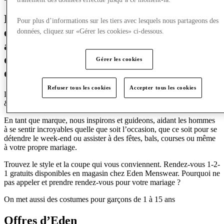
Eden Menswear est un magasin de mode
Pour plus d’informations sur les tiers avec lesquels nous partageons des
en pleine croissance, dédié à la mise en
données, cliquez sur «Gérer les cookies» ci-dessous.
avant de marques haut de gamme de
qualité, allant du costume aux vêtements
Gérer les cookies
décontractés.
Refuser tous les cookies
Accepter tous les cookies
Des distributeurs de marques telles que Lyle & Scott, Penguin, Jack
& Jones, Cavani et bien d’autres.
En tant que marque, nous inspirons et guideons, aidant les hommes
à se sentir incroyables quelle que soit l’occasion, que ce soit pour se
détendre le week-end ou assister à des fêtes, bals, courses ou même
à votre propre mariage.
Trouvez le style et la coupe qui vous conviennent. Rendez-vous 1-2-
1 gratuits disponibles en magasin chez Eden Menswear. Pourquoi ne
pas appeler et prendre rendez-vous pour votre mariage ?
On met aussi des costumes pour garçons de 1 à 15 ans
Offres d’Eden