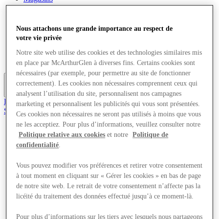
Offres
Planifiez votre visite
Quoi de neuf
Nous attachons une grande importance au respect de
Mangez et buvez
votre vie privée
Services
Cartes cadeaux
Notre site web utilise des cookies et des technologies similaires mis
Carte du Centre
en place par McArthurGlen à diverses fins. Certains cookies sont
nécessaires (par exemple, pour permettre au site de fonctionner
correctement). Les cookies non nécessaires comprennent ceux qui
Plus
analysent l’utilisation du site, personnalisent nos campagnes
Rejoignez le Club
marketing et personnalisent les publicités qui vous sont présentées.
Sauvé
Ces cookies non nécessaires ne seront pas utilisés à moins que vous
fr
ne les acceptiez. Pour plus d’informations, veuillez consulter notre
Magasins
Politique relative aux cookies
et notre
Politique de
Offres
confidentialité
.
Planifiez votre visite
Quoi de neuf
Vous pouvez modifier vos préférences et retirer votre consentement
Mangez et buvez
à tout moment en cliquant sur « Gérer les cookies » en bas de page
Services
de notre site web. Le retrait de votre consentement n’affecte pas la
Cartes cadeaux
Carte du Centre
licéité du traitement des données effectué jusqu’à ce moment-là.
Pour plus d’informations sur les tiers avec lesquels nous partageons