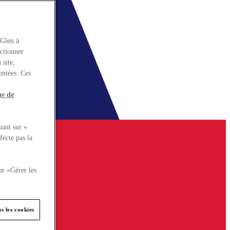
rGlen à
nctionner
 site,
entées. Ces
ue de
uant sur «
fecte pas la
ur «Gérer les
s les cookies