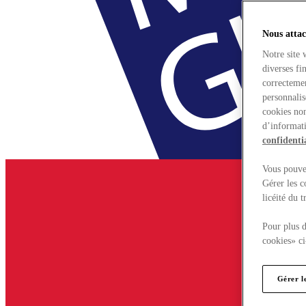
Nous attac
Notre site 
diverses fi
correctemen
personnalis
cookies non
d’informati
confidentia
Vous pouvez
Gérer les c
licéité du 
Pour plus d
cookies» ci
Gérer l