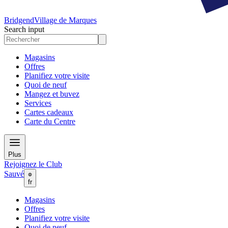
Bridgend
Village de Marques
Search input
Magasins
Offres
Planifiez votre visite
Quoi de neuf
Mangez et buvez
Services
Cartes cadeaux
Carte du Centre
Plus
Rejoignez le Club
Sauvé
fr
Magasins
Offres
Planifiez votre visite
Quoi de neuf