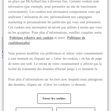
en place par McArthurGlen à diverses fins. Certains cookies sont
Offres
nécessaires (par exemple, pour permettre au site de fonctionner
Planifiez votre visite
correctement). Les cookies non nécessaires comprennent ceux qui
Quoi de neuf
Mangez et buvez
analysent l’utilisation du site, personnalisent nos campagnes
Services
marketing et personnalisent les publicités qui vous sont présentées.
Cartes cadeaux
Ces cookies non nécessaires ne seront pas utilisés à moins que vous
Carte du Centre
ne les acceptiez. Pour plus d’informations, veuillez consulter notre
Politique relative aux cookies
et notre
Politique de
confidentialité
.
Plus
Rejoignez le Club
Vous pouvez modifier vos préférences et retirer votre consentement
Sauvé
à tout moment en cliquant sur « Gérer les cookies » en bas de page
fr
de notre site web. Le retrait de votre consentement n’affecte pas la
Magasins
licéité du traitement des données effectué jusqu’à ce moment-là.
Offres
Planifiez votre visite
Pour plus d’informations sur les tiers avec lesquels nous partageons
Quoi de neuf
des données, cliquez sur «Gérer les cookies» ci-dessous.
Mangez et buvez
Services
Cartes cadeaux
Gérer les cookies
Carte du Centre