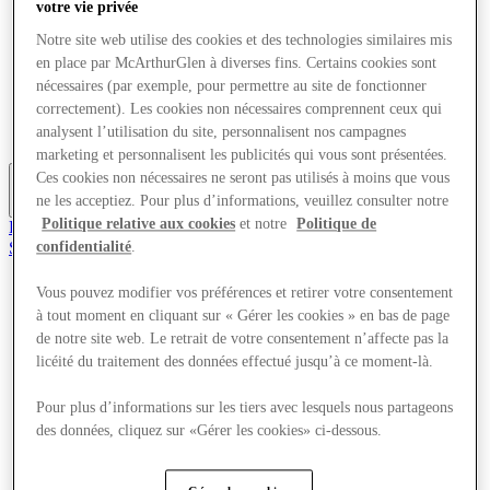
votre vie privée
Offres
Planifiez votre visite
Notre site web utilise des cookies et des technologies similaires mis
Quoi de neuf
en place par McArthurGlen à diverses fins. Certains cookies sont
Mangez et buvez
nécessaires (par exemple, pour permettre au site de fonctionner
Services
correctement). Les cookies non nécessaires comprennent ceux qui
Cartes cadeaux
analysent l’utilisation du site, personnalisent nos campagnes
Carte du Centre
marketing et personnalisent les publicités qui vous sont présentées.
Ces cookies non nécessaires ne seront pas utilisés à moins que vous
ne les acceptiez. Pour plus d’informations, veuillez consulter notre
Plus
Politique relative aux cookies
et notre
Politique de
Rejoignez le Club
Sauvé
confidentialité
.
fr
Vous pouvez modifier vos préférences et retirer votre consentement
Magasins
à tout moment en cliquant sur « Gérer les cookies » en bas de page
Offres
de notre site web. Le retrait de votre consentement n’affecte pas la
Planifiez votre visite
Quoi de neuf
licéité du traitement des données effectué jusqu’à ce moment-là.
Mangez et buvez
Services
Pour plus d’informations sur les tiers avec lesquels nous partageons
Cartes cadeaux
des données, cliquez sur «Gérer les cookies» ci-dessous.
Carte du Centre