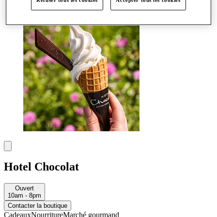
Refuser tous les cookies
Accepter tous les cookies
Plus
Hotel Chocolat
Ouvert
10am - 8pm
Contacter la boutique
Cadeaux
Nourriture
Marché gourmand