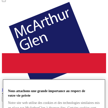
Bridgend
Village de Marques
Nous attachons une grande importance au respect de
Search input
votre vie privée
Notre site web utilise des cookies et des technologies similaires mis
Magasins
en place par McArthurGlen à diverses fins. Certains cookies sont