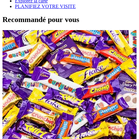
Explorez la carte
PLANIFIEZ VOTRE VISITE
Recommandé pour vous
H
a