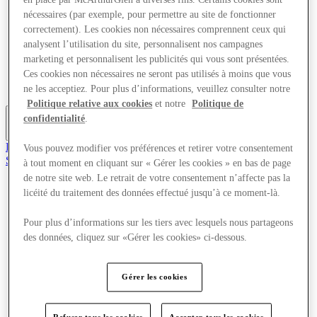
Offres
nécessaires (par exemple, pour permettre au site de fonctionner
Planifiez votre visite
correctement). Les cookies non nécessaires comprennent ceux qui
Quoi de neuf
analysent l’utilisation du site, personnalisent nos campagnes
Mangez et buvez
marketing et personnalisent les publicités qui vous sont présentées.
Services
Cartes cadeaux
Ces cookies non nécessaires ne seront pas utilisés à moins que vous
Carte du Centre
ne les acceptiez. Pour plus d’informations, veuillez consulter notre
Politique relative aux cookies
et notre
Politique de
confidentialité
.
Plus
Rejoignez le Club
Vous pouvez modifier vos préférences et retirer votre consentement
Sauvé
à tout moment en cliquant sur « Gérer les cookies » en bas de page
fr
de notre site web. Le retrait de votre consentement n’affecte pas la
licéité du traitement des données effectué jusqu’à ce moment-là.
Magasins
Offres
Planifiez votre visite
Pour plus d’informations sur les tiers avec lesquels nous partageons
Quoi de neuf
des données, cliquez sur «Gérer les cookies» ci-dessous.
Mangez et buvez
Services
Cartes cadeaux
Gérer les cookies
Carte du Centre