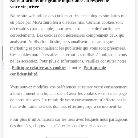
Nous attachons une grande importance au respect de
Offres
votre vie privée
Planifiez votre visite
Quoi de neuf
Notre site web utilise des cookies et des technologies similaires mis
Mangez et buvez
en place par McArthurGlen à diverses fins. Certains cookies sont
Services
nécessaires (par exemple, pour permettre au site de fonctionner
Cartes cadeaux
correctement). Les cookies non nécessaires comprennent ceux qui
Carte du Centre
analysent l’utilisation du site, personnalisent nos campagnes
marketing et personnalisent les publicités qui vous sont présentées.
Ces cookies non nécessaires ne seront pas utilisés à moins que vous
Plus
ne les acceptiez. Pour plus d’informations, veuillez consulter notre
Rejoignez le Club
Politique relative aux cookies
et notre
Politique de
Sauvé
confidentialité
.
fr
Magasins
Vous pouvez modifier vos préférences et retirer votre consentement
Offres
à tout moment en cliquant sur « Gérer les cookies » en bas de page
Planifiez votre visite
de notre site web. Le retrait de votre consentement n’affecte pas la
Quoi de neuf
licéité du traitement des données effectué jusqu’à ce moment-là.
Mangez et buvez
Services
Cartes cadeaux
Pour plus d’informations sur les tiers avec lesquels nous partageons
Carte du Centre
des données, cliquez sur «Gérer les cookies» ci-dessous.