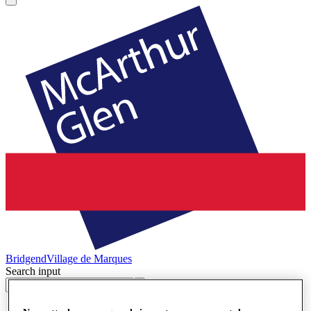
Bridgend
Village de Marques
Search input
Magasins