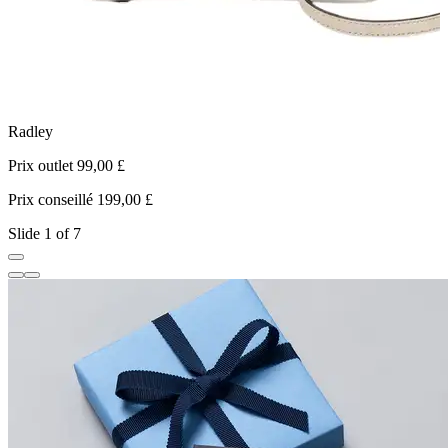
Radley
S
Prix outlet 99,00 £
P
Prix conseillé 199,00 £
P
Slide 1 of 7