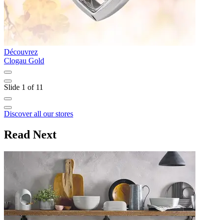
Découvrez
D
Clogau Gold
T
Slide 1 of 11
Discover all our stores
Read Next