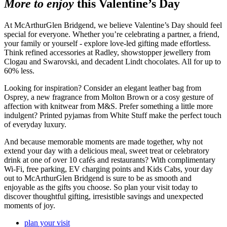
More to enjoy
this Valentine’s Day
At McArthurGlen Bridgend, we believe Valentine’s Day should feel
special for everyone. Whether you’re celebrating a partner, a friend,
your family or yourself - explore love-led gifting made effortless.
Think refined accessories at Radley, showstopper jewellery from
Clogau and Swarovski, and decadent Lindt chocolates. All for up to
60% less.
Looking for inspiration? Consider an elegant leather bag from
Osprey, a new fragrance from Molton Brown or a cosy gesture of
affection with knitwear from M&S. Prefer something a little more
indulgent? Printed pyjamas from White Stuff make the perfect touch
of everyday luxury.
And because memorable moments are made together, why not
extend your day with a delicious meal, sweet treat or celebratory
drink at one of over 10 cafés and restaurants? With complimentary
Wi-Fi, free parking, EV charging points and Kids Cabs, your day
out to McArthurGlen Bridgend is sure to be as smooth and
enjoyable as the gifts you choose. So plan your visit today to
discover thoughtful gifting, irresistible savings and unexpected
moments of joy.
plan your visit