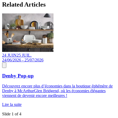
Related Articles
24 JUIN
25 JUIL.
S
24/06/2026 - 25/07/2026
Denby Pop-up
À
Découvrez encore plus d’économies dans la boutique éphémère de
s
Denby à McArthurGlen Bridgend, où les économies élégantes
l
viennent de devenir encore meilleures !
l
D
Lire la suite
L
Slide 1 of 4