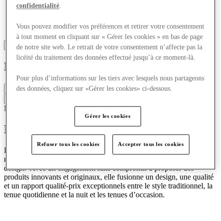
confidentialité
.
Vous pouvez modifier vos préférences et retirer votre consentement
à tout moment en cliquant sur « Gérer les cookies » en bas de page
de notre site web. Le retrait de votre consentement n’affecte pas la
licéité du traitement des données effectué jusqu’à ce moment-là.
Reiss
Pour plus d’informations sur les tiers avec lesquels nous partageons
Fermé
des données, cliquez sur «Gérer les cookies» ci-dessous.
Contacter la boutique
Mode
Mode élégante
Gérer les cookies
Découvrez Reiss
Refuser tous les cookies
Accepter tous les cookies
Depuis 1971, Reiss s’est imposée comme l’autorité mondiale en
matière de vêtements féminins, masculins et accessoires axés sur le
design. Avec un engagement sans compromis à proposer des
produits innovants et originaux, elle fusionne un design, une qualité
et un rapport qualité-prix exceptionnels entre le style traditionnel, la
tenue quotidienne et la nuit et les tenues d’occasion.