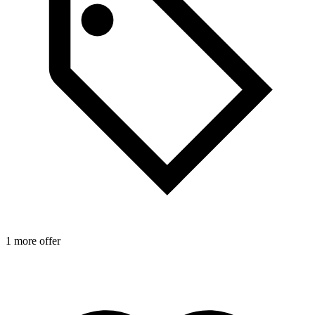
R
g
p
M
1 more offer