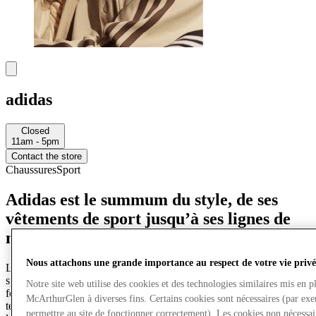
adidas
Closed
11am - 5pm
Contact the store
Chaussures
Sport
Adidas est le summum du style, de ses
vêtements de sport jusqu’à ses lignes de
mode.
Nous attachons une grande importance au respect de votre vie privé
Le logo adidas est reconnu comme un symbole de chaussures de
sport de qualité dans le monde entier. Qu’il s’agisse de course, de
Notre site web utilise des cookies et des technologies similaires mis en p
football, de tennis ou de golf, adidas utilise les dernières
McArthurGlen à diverses fins. Certains cookies sont nécessaires (par ex
technologies pour offrir à ses clients un avantage supplémentaire
permettre au site de fonctionner correctement). Les cookies non nécessa