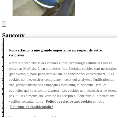
Saucony
Fermé
Nous attachons une grande importance au respect de votre
Contacter la boutique
vie privée
Chaussures
Notre site web utilise des cookies et des technologies similaires mis en
Découvrez Saucony
place par McArthurGlen à diverses fins. Certains cookies sont nécessaire
(par exemple, pour permettre au site de fonctionner correctement). Les
Saucony, la « Marque Originale de Course » et une division de
cookies non nécessaires comprennent ceux qui analysent l’utilisation du
Wolverine World Wide, Inc. (NYSE : WWW), est une marque
site, personnalisent nos campagnes marketing et personnalisent les
mondiale de performance leader qui fusionne innovation, style et
publicités qui vous sont présentées. Ces cookies non nécessaires ne seront
culture.
pas utilisés à moins que vous ne les acceptiez. Pour plus d’informations,
veuillez consulter notre
Politique relative aux cookies
et notre
Largement reconnu pour ses technologies primées telles que
PWRRUN™ PB, PWRRUN+ ™ et SPEEDROLL™, Saucony
Politique de confidentialité
.
crée des chaussures et vêtements innovants techniques et lifestyle
dans les Road, Trail et Originals. Fondée en 1898, Saucony existe