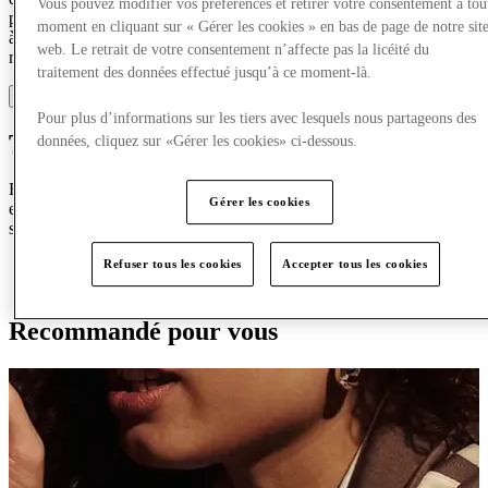
Vous pouvez modifier vos préférences et retirer votre consentement à tou
pour inspirer et permettre aux gens de vivre une vie meilleure grâce
moment en cliquant sur « Gérer les cookies » en bas de page de notre sit
à la culture de la course, à l’expression de soi et à leur impact sur le
web. Le retrait de votre consentement n’affecte pas la licéité du
monde.
traitement des données effectué jusqu’à ce moment-là.
Voir plus
Pour plus d’informations sur les tiers avec lesquels nous partageons des
Trouver Saucony
données, cliquez sur «Gérer les cookies» ci-dessous.
Explorez le centre en cliquant sur la carte — des marques
Gérer les cookies
emblématiques des créateurs à la mode grand public, votre parcours
stylistique commence ici.
EXPLOREZ LA CARTE
Refuser tous les cookies
Accepter tous les cookies
PLANIFIEZ VOTRE VISITE
Recommandé pour vous