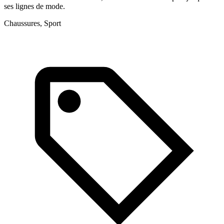
ses lignes de mode.
g
p
Chaussures, Sport
M