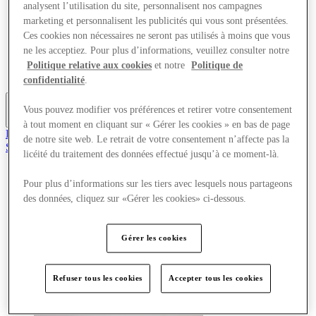
analysent l’utilisation du site, personnalisent nos campagnes
Offres
marketing et personnalisent les publicités qui vous sont présentées.
Planifiez votre visite
Quoi de neuf
Ces cookies non nécessaires ne seront pas utilisés à moins que vous
Mangez et buvez
ne les acceptiez. Pour plus d’informations, veuillez consulter notre
Cartes cadeaux
Politique relative aux cookies
et notre
Politique de
Services
confidentialité
.
Vous pouvez modifier vos préférences et retirer votre consentement
Plus
à tout moment en cliquant sur « Gérer les cookies » en bas de page
Rejoignez le club
de notre site web. Le retrait de votre consentement n’affecte pas la
Sauvé
licéité du traitement des données effectué jusqu’à ce moment-là.
fr
Magasins
Pour plus d’informations sur les tiers avec lesquels nous partageons
Offres
des données, cliquez sur «Gérer les cookies» ci-dessous.
Planifiez votre visite
Quoi de neuf
Mangez et buvez
Gérer les cookies
Cartes cadeaux
Services
Refuser tous les cookies
Accepter tous les cookies
Plus