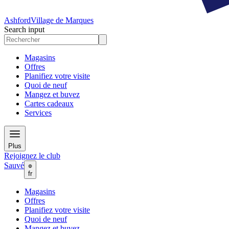
Ashford
Village de Marques
Search input
Magasins
Offres
Planifiez votre visite
Quoi de neuf
Mangez et buvez
Cartes cadeaux
Services
Plus
Rejoignez le club
Sauvé
fr
Magasins
Offres
Planifiez votre visite
Quoi de neuf
Mangez et buvez