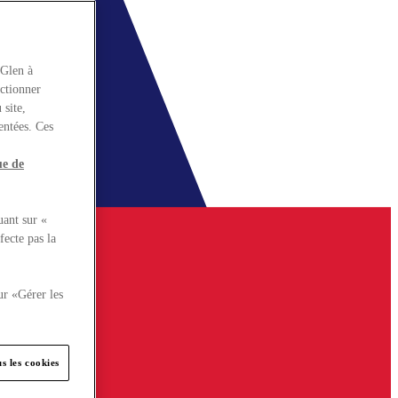
rGlen à
nctionner
 site,
entées. Ces
ue de
uant sur «
fecte pas la
ur «Gérer les
s les cookies