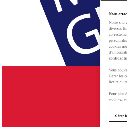
Nous attac
Notre site 
diverses fi
correctemen
personnalis
cookies non
d’informati
confidentia
Vous pouvez
Gérer les c
licéité du 
Pour plus d
cookies» ci
Gérer l