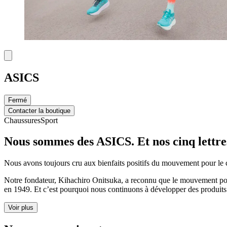
ASICS
Fermé
Contacter la boutique
Chaussures
Sport
Nous sommes des ASICS. Et nos cinq lettres
Nous avons
toujours cru aux bienfaits positifs du mouvement pour le c
Notre fondateur,
Kihachiro
Onitsuka,
a reconnu
que le mouvement pouv
en 1949. Et
c’est
pourquoi nous continuons à développer des produits s
Voir plus