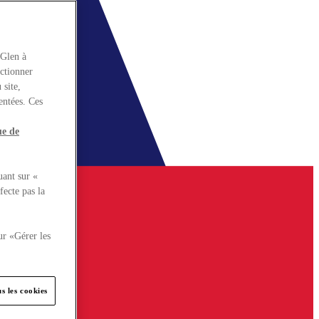
rGlen à
nctionner
 site,
entées. Ces
ue de
uant sur «
fecte pas la
ur «Gérer les
s les cookies