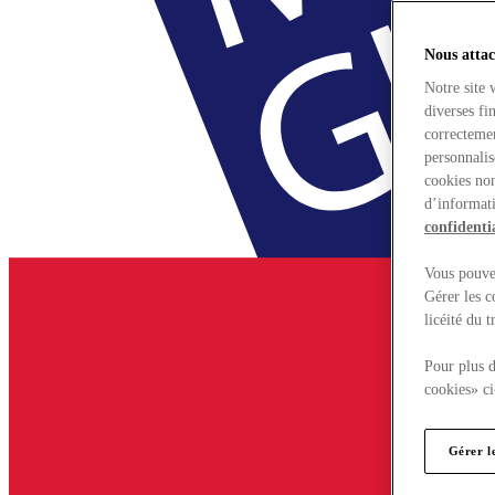
Nous attac
Notre site 
diverses fi
correctemen
personnalis
cookies non
d’informati
confidentia
Vous pouvez
Gérer les c
licéité du 
Pour plus d
cookies» ci
Gérer l