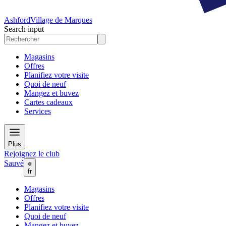
Ashford
Village de Marques
Search input
Magasins
Offres
Planifiez votre visite
Quoi de neuf
Mangez et buvez
Cartes cadeaux
Services
Plus
Rejoignez le club
Sauvé
fr
Magasins
Offres
Planifiez votre visite
Quoi de neuf
Mangez et buvez