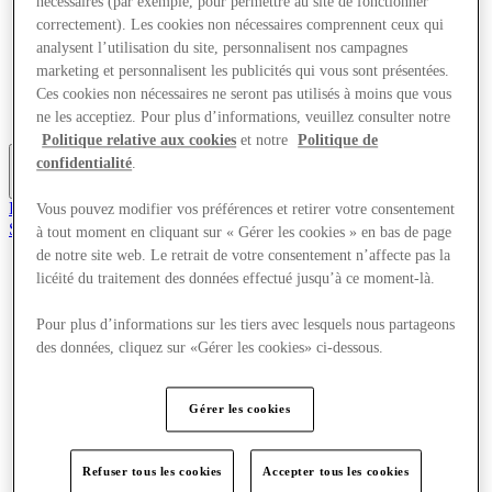
nécessaires (par exemple, pour permettre au site de fonctionner
Offres
correctement). Les cookies non nécessaires comprennent ceux qui
Planifiez votre visite
analysent l’utilisation du site, personnalisent nos campagnes
Quoi de neuf
marketing et personnalisent les publicités qui vous sont présentées.
Mangez et buvez
Cartes cadeaux
Ces cookies non nécessaires ne seront pas utilisés à moins que vous
Services
ne les acceptiez. Pour plus d’informations, veuillez consulter notre
Politique relative aux cookies
et notre
Politique de
confidentialité
.
Plus
Rejoignez le club
Vous pouvez modifier vos préférences et retirer votre consentement
Sauvé
à tout moment en cliquant sur « Gérer les cookies » en bas de page
fr
de notre site web. Le retrait de votre consentement n’affecte pas la
licéité du traitement des données effectué jusqu’à ce moment-là.
Magasins
Offres
Planifiez votre visite
Pour plus d’informations sur les tiers avec lesquels nous partageons
Quoi de neuf
des données, cliquez sur «Gérer les cookies» ci-dessous.
Mangez et buvez
Cartes cadeaux
Services
Gérer les cookies
Plus
Refuser tous les cookies
Accepter tous les cookies