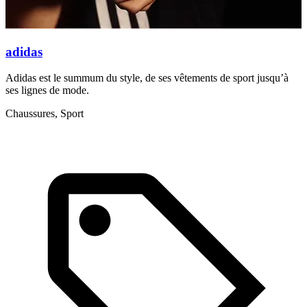
adidas
Adidas est le summum du style, de ses vêtements de sport jusqu’à
L
ses lignes de mode.
p
Chaussures, Sport
M