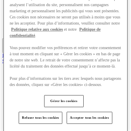
Offres
analysent l’utilisation du site, personnalisent nos campagnes
Planifiez votre visite
marketing et personnalisent les publicités qui vous sont présentées.
Quoi de neuf
Ces cookies non nécessaires ne seront pas utilisés à moins que vous
Mangez et buvez
ne les acceptiez. Pour plus d’informations, veuillez consulter notre
Cartes cadeaux
Politique relative aux cookies
et notre
Politique de
Services
confidentialité
.
Vous pouvez modifier vos préférences et retirer votre consentement
Plus
à tout moment en cliquant sur « Gérer les cookies » en bas de page
Rejoignez le club
de notre site web. Le retrait de votre consentement n’affecte pas la
Sauvé
fr
licéité du traitement des données effectué jusqu’à ce moment-là.
Magasins
Pour plus d’informations sur les tiers avec lesquels nous partageons
Offres
des données, cliquez sur «Gérer les cookies» ci-dessous.
Planifiez votre visite
Quoi de neuf
Mangez et buvez
Gérer les cookies
Cartes cadeaux
Services
Refuser tous les cookies
Accepter tous les cookies
Plus