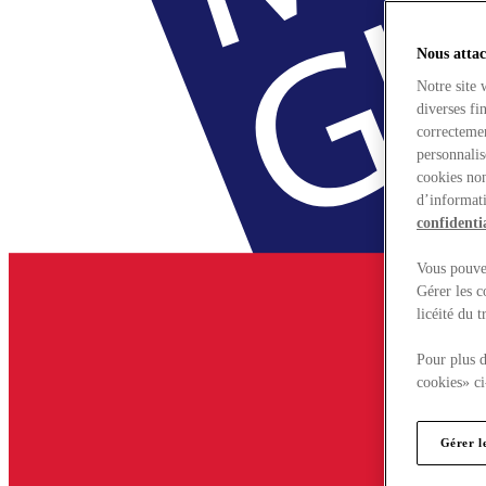
Nous attac
Notre site 
diverses fi
correctemen
personnalis
cookies non
d’informati
confidentia
Vous pouvez
Gérer les c
licéité du 
Pour plus d
cookies» ci
Gérer l