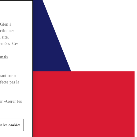
rGlen à
nctionner
 site,
entées. Ces
ue de
uant sur «
fecte pas la
ur «Gérer les
s les cookies