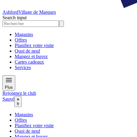
Ashford
Village de Marques
Search input
Magasins
Offres
Planifiez votre visite
Quoi de neuf
Mangez et buvez
Cartes cadeaux
Services
Plus
Rejoignez le club
Sauvé
fr
Magasins
Offres
Planifiez votre visite
Quoi de neuf
Mangez et buvez