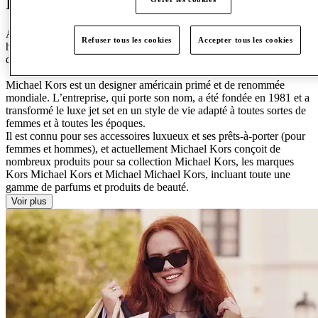
Inspirez-vous : Michael Kors
Adoptant des designs simples et les combinant avec des tissus de
Refuser tous les cookies
Accepter tous les cookies
haute qualité et un modèle parfaitement ajusté, Michael Kors compte
de nombreux fans fidèles.
Michael Kors est un designer américain primé et de renommée
mondiale. L’entreprise, qui porte son nom, a été fondée en 1981 et a
transformé le luxe jet set en un style de vie adapté à toutes sortes de
femmes et à toutes les époques.
Il est connu pour ses accessoires luxueux et ses prêts-à-porter (pour
femmes et hommes), et actuellement Michael Kors conçoit de
nombreux produits pour sa collection Michael Kors, les marques
Kors Michael Kors et Michael Michael Kors, incluant toute une
gamme de parfums et produits de beauté.
Voir plus