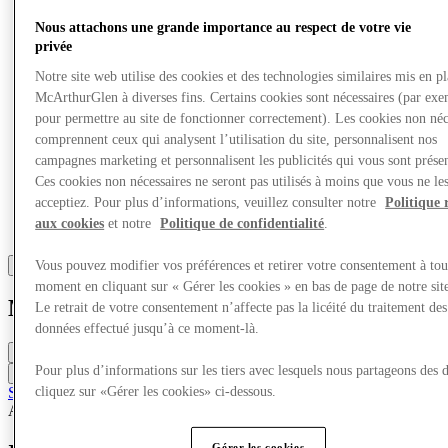
Nous attachons une grande importance au respect de votre vie
privée
Notre site web utilise des cookies et des technologies similaires mis en p
McArthurGlen à diverses fins. Certains cookies sont nécessaires (par exe
pour permettre au site de fonctionner correctement). Les cookies non néc
comprennent ceux qui analysent l’utilisation du site, personnalisent nos
campagnes marketing et personnalisent les publicités qui vous sont présen
Ces cookies non nécessaires ne seront pas utilisés à moins que vous ne le
acceptiez. Pour plus d’informations, veuillez consulter notre
Politique 
aux cookies
et notre
Politique de confidentialité
.
Vous pouvez modifier vos préférences et retirer votre consentement à tou
moment en cliquant sur « Gérer les cookies » en bas de page de notre sit
Michael Kors
Le retrait de votre consentement n’affecte pas la licéité du traitement des
données effectué jusqu’à ce moment-là.
Fermé
Pour plus d’informations sur les tiers avec lesquels nous partageons des 
Contacter la boutique
cliquez sur «Gérer les cookies» ci-dessous.
Shopping virtuel
Accessoires & Sacs
Sacs & Maroquinerie
Gérer les cookies