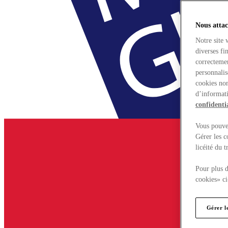
Nous attac
Notre site 
diverses fi
correctemen
personnalis
cookies non
d’informati
confidentia
Vous pouvez
Gérer les c
licéité du 
Pour plus d
cookies» ci
Gérer l