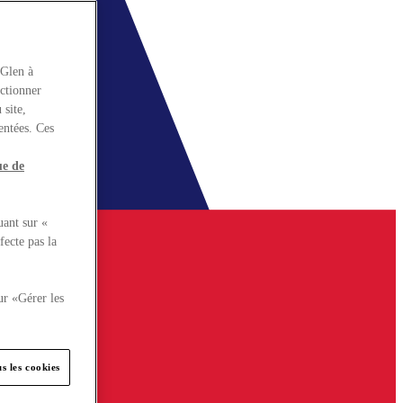
rGlen à
nctionner
 site,
entées. Ces
ue de
uant sur «
fecte pas la
ur «Gérer les
s les cookies