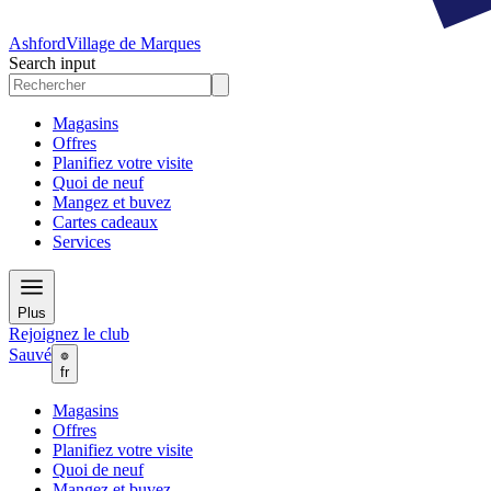
Ashford
Village de Marques
Search input
Magasins
Offres
Planifiez votre visite
Quoi de neuf
Mangez et buvez
Cartes cadeaux
Services
Plus
Rejoignez le club
Sauvé
fr
Magasins
Offres
Planifiez votre visite
Quoi de neuf
Mangez et buvez